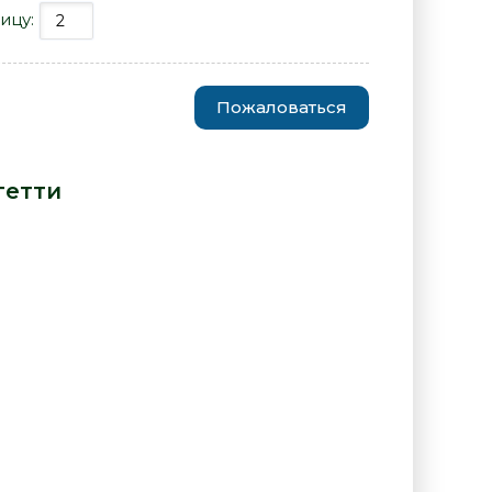
ицу:
Пожаловаться
ма - Лука Спагетти» от автора
гетти
: