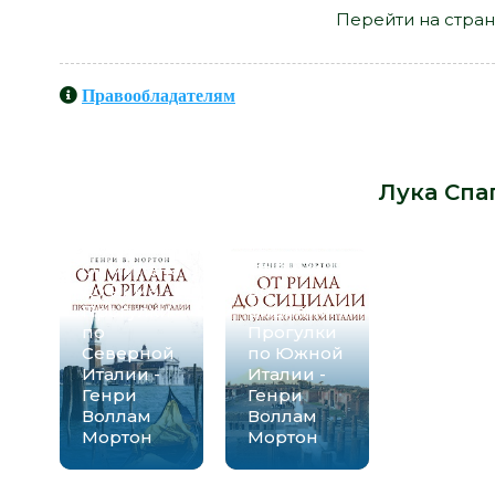
Перейти на стран
Правообладателям
Книги схожие с книгой «Друг из Ри
-
Лука Спа
От Милана
От Рима
до Рима.
до
Прогулки
Сицилии.
по
Прогулки
Северной
по Южной
Италии -
Италии -
Генри
Генри
Воллам
Воллам
Мортон
Мортон