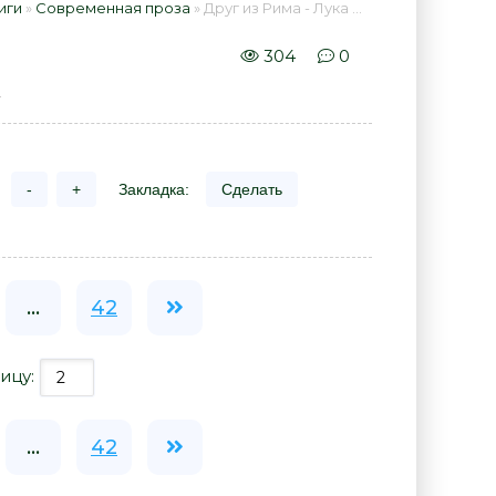
иги
»
Современная проза
» Друг из Рима - Лука Спагетти 📕 - Книга онлайн бесплатно
304
0
.
-
+
Закладка:
Сделать
...
42
ицу:
...
42