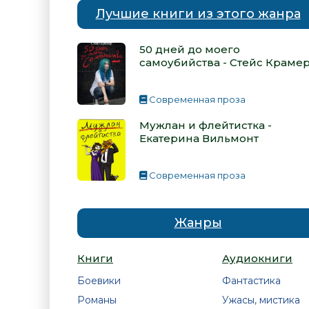
Лучшие книги из этого жанра
50 дней до моего
самоубийства - Стейс Краме
Современная проза
Мужлан и флейтистка -
Екатерина Вильмонт
Современная проза
Жанры
Книги
Аудиокниги
Боевики
Фантастика
Романы
Ужасы, мистика