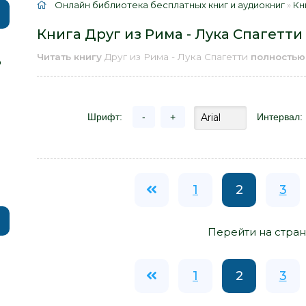
Онлайн библиотека бесплатных книг и аудиокниг
»
Кн
Книга Друг из Рима - Лука Спагетти
Читать книгу
Друг из Рима - Лука Спагетти
полностью
р
Шрифт:
-
+
Интервал:
1
2
3
Перейти на стран
1
2
3