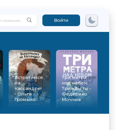
Войти
Встретимся
Три метра
на
над небом.
Кассандре!
Трижды ты -
- Ольга
Федерико
Громыко
Моччиа