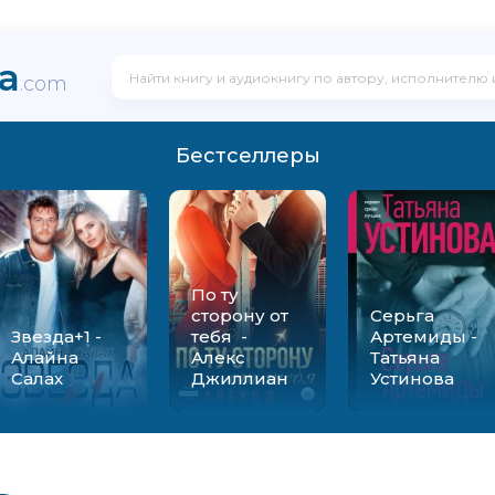
ka
.com
Бестселлеры
По ту
сторону от
Серьга
Звезда+1 -
тебя -
Артемиды -
Алайна
Алекс
Татьяна
Салах
Джиллиан
Устинова