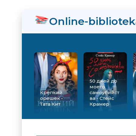
нра
Online-bibliote
ийства - Стейс Крамер
Екатерина Вильмонт
50 дней до
моего
Крепкий
самоубийст
орешек -
ва - Стейс
Тата Кит
Крамер