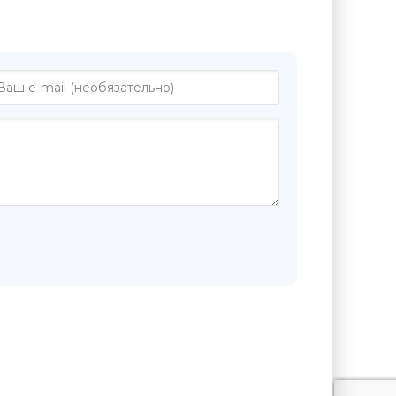
 "Друг из Рима - Лука Спагетти"