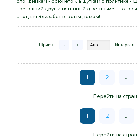
блондинкам - брюнеток, а шуткам о политике - шу
настоящий друг и истинный джентльмен, готовы
стал для Элизабет вторым домом!
Шрифт:
-
+
Интервал:
1
2
...
Перейти на стран
1
2
...
Перейти на стран