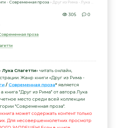
иги
»
Современная проза
» Друг из Рима - Лука Спагетти 📕 - Книга онлайн бесплатно
305
0
.
Современная проза
агетти
- Лука Спагетти
» читать онлайн,
страции. Жанр книги «Друг из Рима -
ги
/
Современная проза
"
является
 книга "Друг из Рима" от автора Лука
очетное место среди всей коллекции
гории "Современная проза".
иокнига может содержать контент только
их. Для несовершеннолетних просмотр
РОГО ЗАПРЕЩЕН! Если в книге