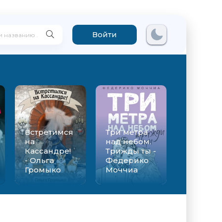
Войти
Встретимся
Три метра
на
над небом.
Кассандре!
Трижды ты -
- Ольга
Федерико
Громыко
Моччиа