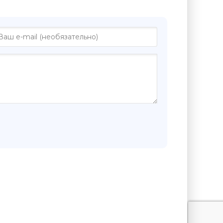
 "Друг из Рима - Лука Спагетти"