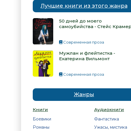
Лучшие книги из этого жанра
50 дней до моего
самоубийства - Стейс Краме
Современная проза
Мужлан и флейтистка -
Екатерина Вильмонт
Современная проза
Жанры
Книги
Аудиокниги
Боевики
Фантастика
Романы
Ужасы, мистика