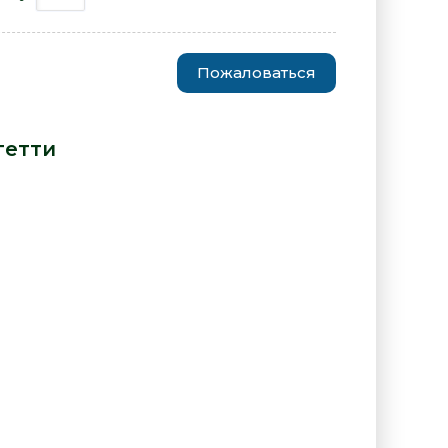
Пожаловаться
ма - Лука Спагетти» от автора
гетти
: