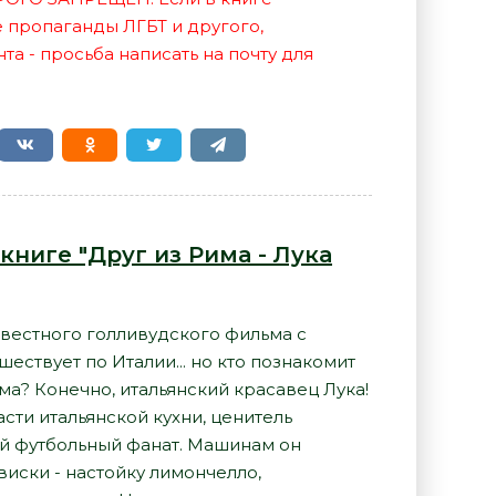
е пропаганды ЛГБТ и другого,
а - просьба написать на почту для
книге "Друг из Рима - Лука
звестного голливудского фильма с
ествует по Италии... но кто познакомит
ма? Конечно, итальянский красавец Лука!
асти итальянской кухни, ценитель
й футбольный фанат. Машинам он
виски - настойку лимончелло,