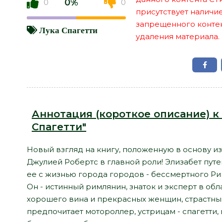
0%
0
0
присутствует наличи
запрещенного контент
Лука Спагетти
удаления материала.
Аннотация (короткое описание) к 
Спагетти"
Новый взгляд на книгу, положенную в основу и
Джулией Робертс в главной роли! Элизабет путеш
ее с жизнью города городов - бессмертного Ри
Он - истинный римлянин, знаток и эксперт в обл
хорошего вина и прекрасных женщин, страстны
предпочитает мотороллер, устрицам - спагетти, 