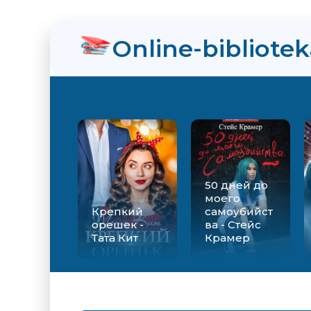
нра
Online-bibliote
ийства - Стейс Крамер
Екатерина Вильмонт
50 дней до
моего
Крепкий
самоубийст
орешек -
ва - Стейс
Тата Кит
Крамер