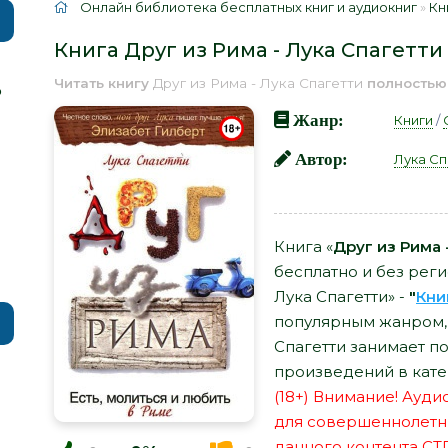
Онлайн библиотека бесплатных книг и аудиокниг
»
Кн
Книга Друг из Рима - Лука Спагетти
Читать книгу
Друг из Рима - Лука Спагетти
полностью
р
Жанр:
Книги
/
Автор:
Лука Сп
Книга «
Друг из Рима 
бесплатно и без реги
Лука Спагетти» -
"
Кни
популярным жанром, а
Спагетти занимает п
произведений в кате
(18+) Внимание! Ауд
для совершеннолетн
данного контента СТ