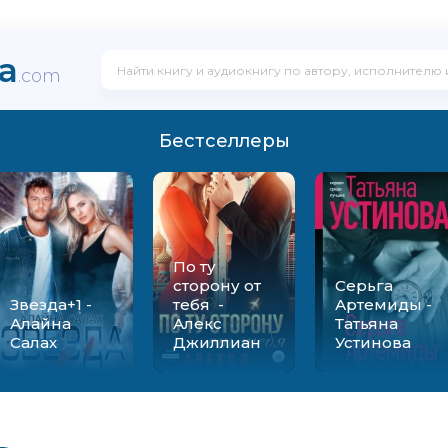
ka
.com
Бестселлеры
По ту
сторону от
Серьга
Звезда+1 -
тебя -
Артемиды -
Алайна
Алекс
Татьяна
Салах
Джиллиан
Устинова