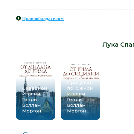
Правообладателям
Книги схожие с книгой «Друг из Ри
-
Лука Спа
От Милана
От Рима
до Рима.
до
Прогулки
Сицилии.
по
Прогулки
Северной
по Южной
Италии -
Италии -
Генри
Генри
Воллам
Воллам
Мортон
Мортон