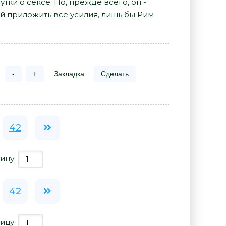
тки о сексе. Но, прежде всего, он -
й приложить все усилия, лишь бы Рим
-
+
Закладка:
Сделать
42
ицу:
42
ицу: