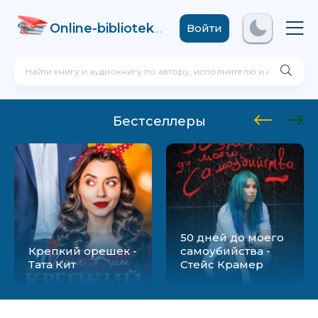
Online-biblioteka
.com
Войти
Бестселлеры
50 дней до моего
Крепкий орешек -
самоубийства -
Тата Кит
Стейс Крамер