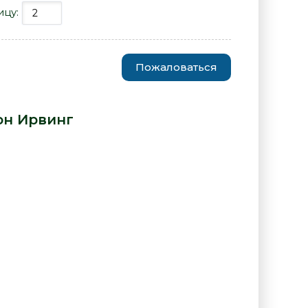
ицу:
Пожаловаться
тебя не обрету - Джон Ирвинг»
н Ирвинг
: