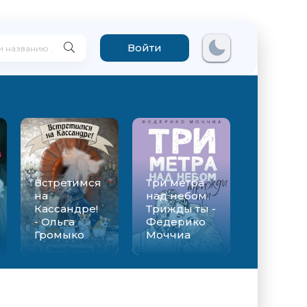
Войти
Встретимся
Три метра
на
над небом.
Кассандре!
Трижды ты -
- Ольга
Федерико
Громыко
Моччиа