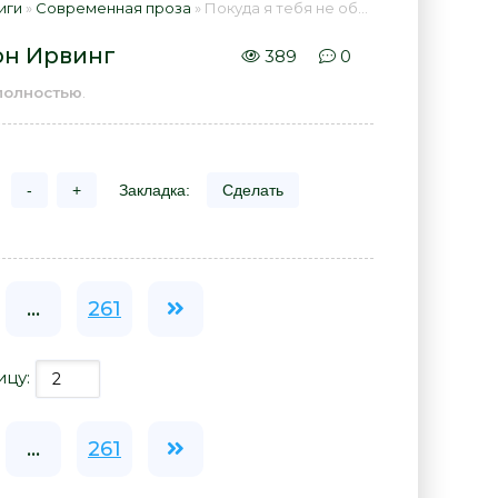
иги
»
Современная проза
» Покуда я тебя не обрету - Джон Ирвинг 📕 - Книга онлайн бесплатно
он Ирвинг
389
0
полностью
.
-
+
Закладка:
Сделать
...
261
ицу:
...
261