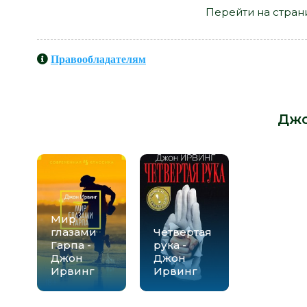
Перейти на стран
Правообладателям
Книги схожие с книгой «Покуда я 
от автора -
Джо
Мир
глазами
Четвертая
Гарпа -
рука -
Джон
Джон
Ирвинг
Ирвинг