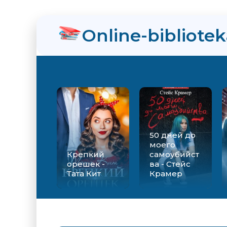
нра
Online-bibliote
ийства - Стейс Крамер
Екатерина Вильмонт
50 дней до
моего
Крепкий
самоубийст
орешек -
ва - Стейс
Тата Кит
Крамер