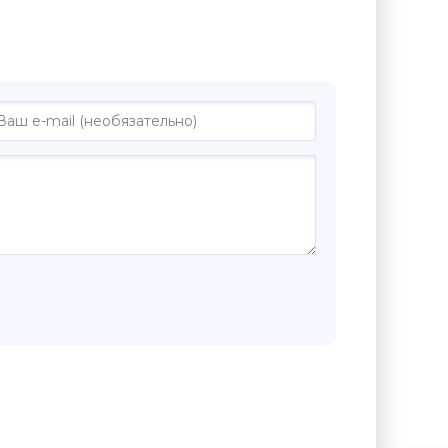
"Покуда я тебя не обрету - Джон
г"