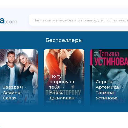
ka
.com
Бестселлеры
По ту
сторону от
Серьга
Звезда+1 -
тебя -
Артемиды -
Алайна
Алекс
Татьяна
Салах
Джиллиан
Устинова