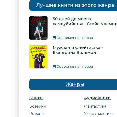
Лучшие книги из этого жанра
50 дней до моего
самоубийства - Стейс Краме
Современная проза
Мужлан и флейтистка -
Екатерина Вильмонт
Современная проза
Жанры
Книги
Аудиокниги
Боевики
Фантастика
Романы
Ужасы, мистика