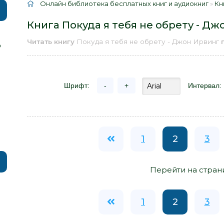
Онлайн библиотека бесплатных книг и аудиокниг
»
Кн
Книга Покуда я тебя не обрету - Дж
Читать книгу
Покуда я тебя не обрету - Джон Ирвинг
р
Шрифт:
-
+
Интервал:
1
2
3
Перейти на стран
1
2
3