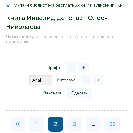
Онлайн библиотека бесплатных книг и аудиокниг
»
Книги
»
Книга Инвалид детства - Олеся
Николаева
Читать книгу
Инвалид детства - Олеся Николаева
полностью
.
Шрифт:
-
+
Интервал:
-
+
Закладка:
Сделать
1
2
3
...
32