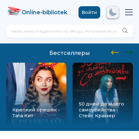
Online-biblioteka
.com
Войти
Бестселлеры
50 дней до моего
Крепкий орешек -
самоубийства -
Тата Кит
Стейс Крамер