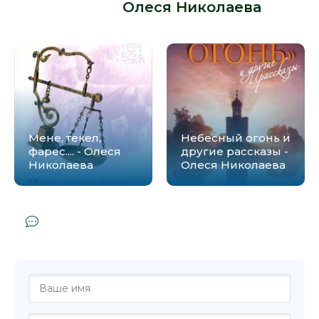
автора -
Олеся Николаева
:
Мене, текел,
Небесный огонь и
фарес.... - Олеся
другие рассказы -
Николаева
Олеся Николаева
Комментарии и отзывы (0) к книге
"Инвалид детства - Олеся Николаева"