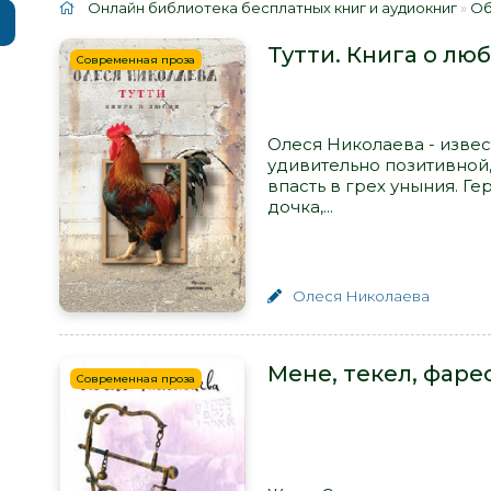
Онлайн библиотека бесплатных книг и аудиокниг
»
Об
Тутти. Книга о лю
Современная проза
Олеся Николаева - извес
удивительно позитивной,
впасть в грех уныния. Ге
дочка,...
Олеся Николаева
Мене, текел, фарес
Современная проза