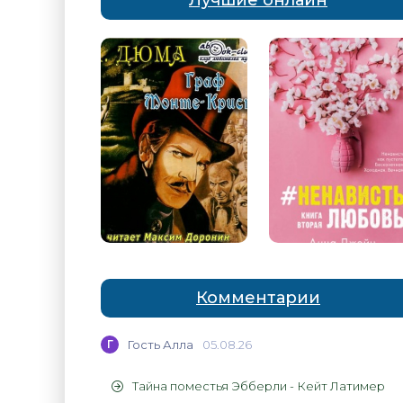
Лучшие онлайн
Комментарии
Г
Гость Алла
05.08.26
Тайна поместья Эбберли - Кейт Латимер