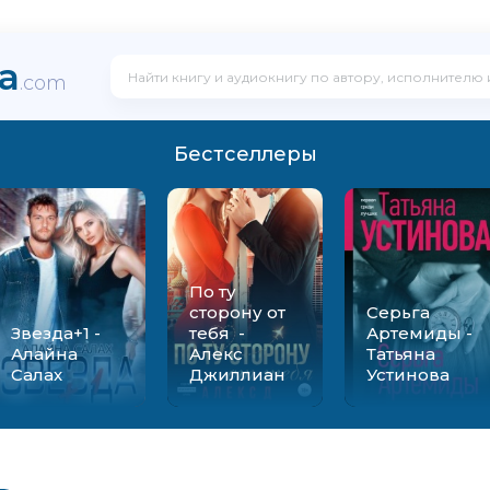
ka
.com
Бестселлеры
По ту
сторону от
Серьга
Звезда+1 -
тебя -
Артемиды -
Алайна
Алекс
Татьяна
Салах
Джиллиан
Устинова