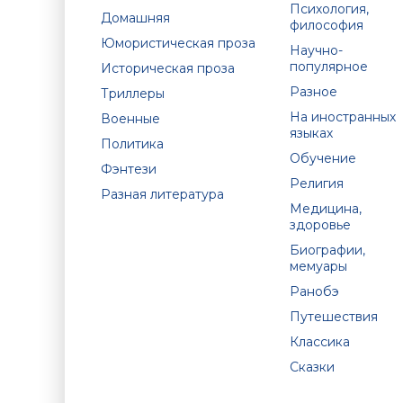
Психология,
Домашняя
философия
Юмористическая проза
Научно-
популярное
Историческая проза
Разное
Триллеры
На иностранных
Военные
языках
Политика
Обучение
Фэнтези
Религия
Разная литература
Медицина,
здоровье
Биографии,
мемуары
Ранобэ
Путешествия
Классика
Сказки