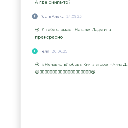
А где снига-то?
Г
Гость Алекс
24.09.25
Я тебя сломаю - Наталия Ладыгина
прексрасно
Г
Геля
20.06.25
#НенавистьЛюбовь. Книга вторая - Анна Джейн
😊👍🏻👍🏻👍🏻👍🏻👍🏻👍🏻👍🏻👍🏻👍🏻👍🏻😘