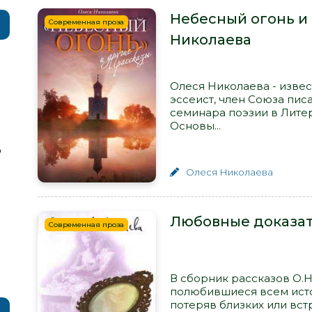
Небесный огонь и 
Современная проза
Николаева
Олеся Николаева - извес
эссеист, член Союза пис
семинара поэзии в Лите
Основы...
р
Олеся Николаева
Любовные доказат
Современная проза
В сборник рассказов О.Н
полюбившиеся всем исто
потеряв близких или вс