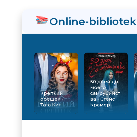
Online-bibliote
50 дней до
моего
Крепкий
самоубийст
орешек -
ва - Стейс
Тата Кит
Крамер