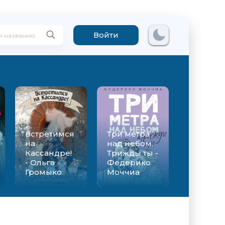
Войти
Встретимся
Три метра
на
над небом.
Кассандре!
Трижды ты -
- Ольга
Федерико
Громыко
Моччиа