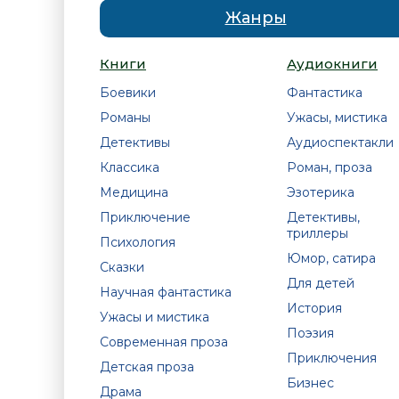
Жанры
Книги
Аудиокниги
Боевики
Фантастика
Романы
Ужасы, мистика
Детективы
Аудиоспектакли
Классика
Роман, проза
Медицина
Эзотерика
Приключение
Детективы,
триллеры
Психология
Юмор, сатира
Сказки
Для детей
Научная фантастика
История
Ужасы и мистика
Поэзия
Современная проза
Приключения
Детская проза
Бизнес
Драма