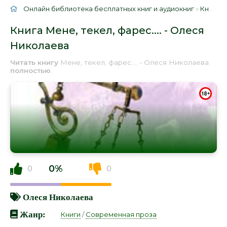
Онлайн библиотека бесплатных книг и аудиокниг
»
Книги
»
Книга Мене, текел, фарес.... - Олеся
Николаева
Читать книгу
Мене, текел, фарес.... - Олеся Николаева
полностью
.
0%
0
0
Олеся Николаева
Жанр:
Книги
/
Современная проза