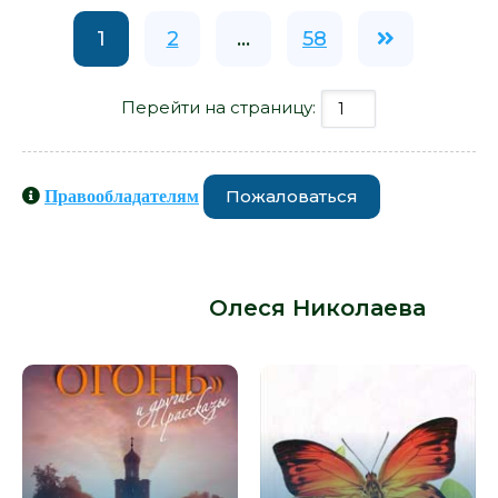
1
2
...
58
Перейти на страницу:
Пожаловаться
Правообладателям
Книги схожие с книгой «Мене,
текел, фарес.... - Олеся Николаева»
от автора -
Олеся Николаева
: