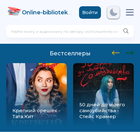
Online-biblioteka
.com
Войти
Бестселлеры
50 дней до моего
Крепкий орешек -
самоубийства -
Тата Кит
Стейс Крамер