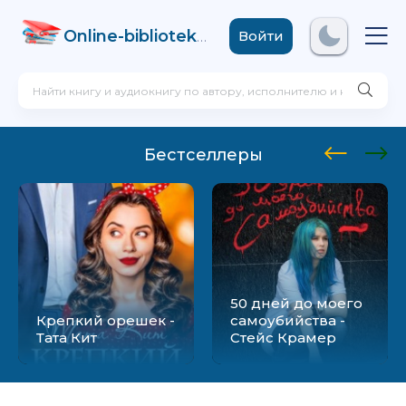
Online-biblioteka
.com
Войти
Бестселлеры
50 дней до моего
Крепкий орешек -
самоубийства -
Тата Кит
Стейс Крамер