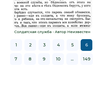
Солдатская служба - Автор Неизвестен
1
2
3
4
5
6
7
8
9
10
...
149