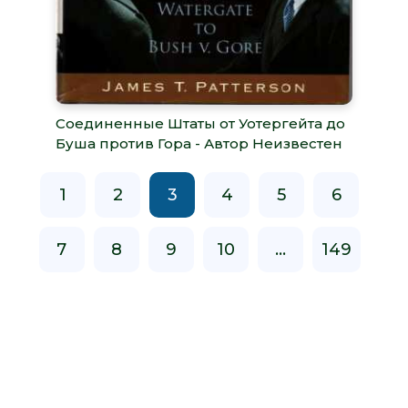
Соединенные Штаты от Уотергейта до
Буша против Гора - Автор Неизвестен
1
2
3
4
5
6
7
8
9
10
...
149