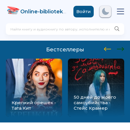
Online-biblioteka
.com
Войти
Бестселлеры
50 дней до моего
Крепкий орешек -
самоубийства -
Тата Кит
Стейс Крамер