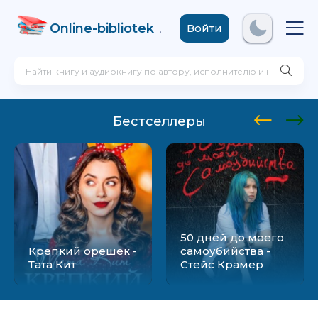
Online-biblioteka
.com
Войти
Бестселлеры
50 дней до моего
Крепкий орешек -
самоубийства -
Тата Кит
Стейс Крамер