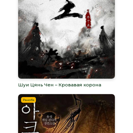
Шуи Цянь Чен – Кровавая корона
Ранобэ