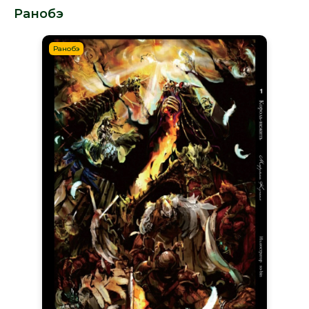
Ранобэ
Ранобэ