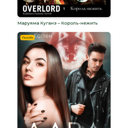
Маруяма Куганэ – Король-нежить
Ранобэ