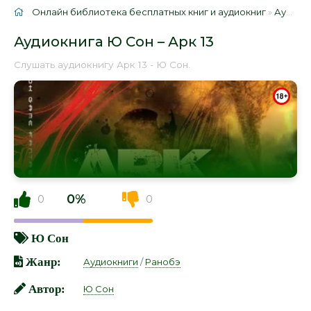
Онлайн библиотека бесплатных книг и аудиокниг
»
Аудиокниги
Аудиокнига Ю Сон – Арк 13
Слушать аудиокнигу Арк 13 - Ю Сон.
0%
0
0
Ю Сон
Жанр:
Аудиокниги
/
Ранобэ
Автор:
Ю Сон