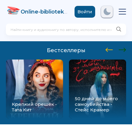
Online-biblioteka
.com
Войти
Бестселлеры
50 дней до моего
Крепкий орешек -
самоубийства -
Тата Кит
Стейс Крамер