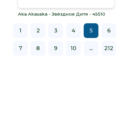
Aka Akasaka - Звёздное Дитя - 45510
1
2
3
4
5
6
7
8
9
10
...
212