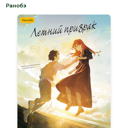
Ранобэ
Ранобэ