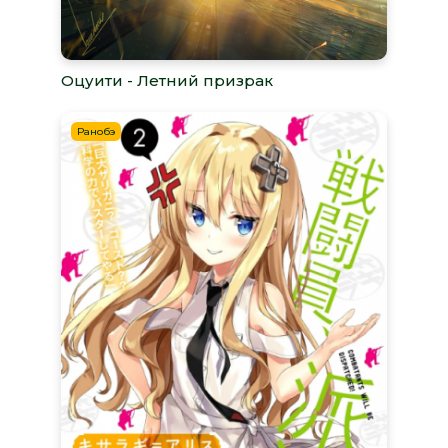
Оцуити - Летний призрак
Ранобэ