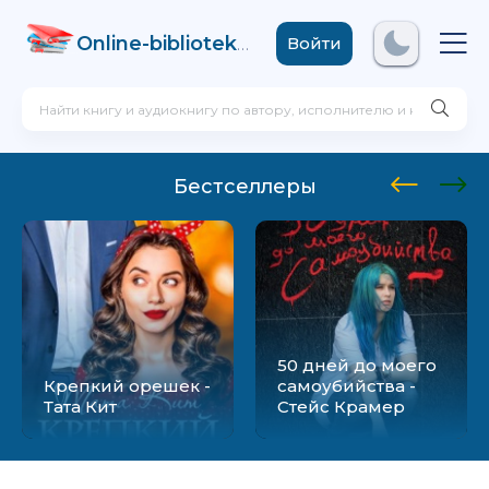
Online-biblioteka
.com
Войти
Бестселлеры
50 дней до моего
Крепкий орешек -
самоубийства -
Тата Кит
Стейс Крамер