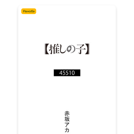
Ранобэ