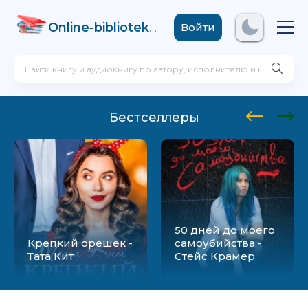
Online-biblioteka
.com
Войти
Бестселлеры
50 дней до моего
Крепкий орешек -
самоубийства -
Тата Кит
Стейс Крамер