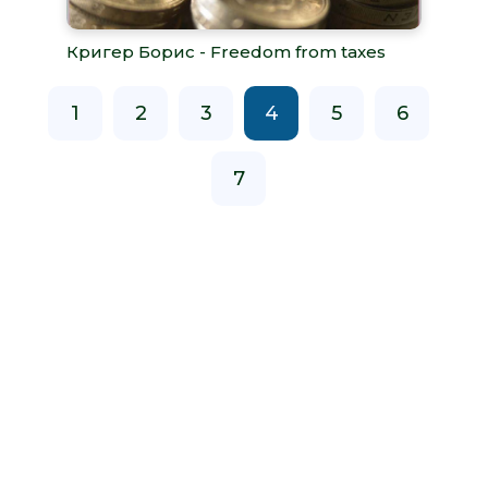
Кригер Борис - Freedom from taxes
1
2
3
4
5
6
7