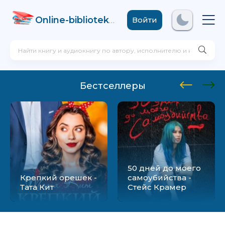
Online-biblioteka
.com
Войти
Бестселлеры
50 дней до моего
Крепкий орешек -
самоубийства -
Тата Кит
Стейс Крамер