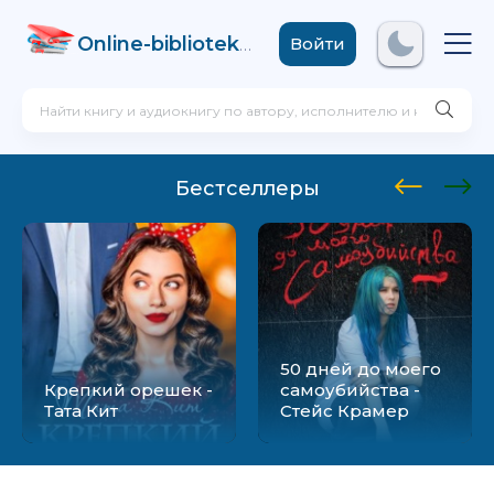
Online-biblioteka
.com
Войти
Бестселлеры
50 дней до моего
Крепкий орешек -
самоубийства -
Тата Кит
Стейс Крамер