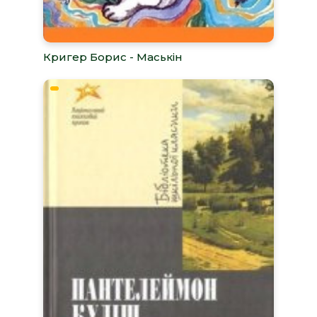
Кригер Борис - Маськiн