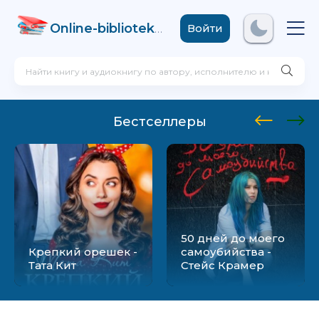
Online-biblioteka
.com
Войти
Бестселлеры
50 дней до моего
Крепкий орешек -
самоубийства -
Тата Кит
Стейс Крамер