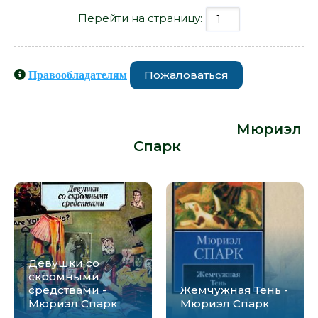
Перейти на страницу:
Пожаловаться
Правообладателям
Книги схожие с книгой «Пир -
Мюриэл Спарк» от автора -
Мюриэл
Спарк
:
Девушки со
скромными
средствами -
Жемчужная Тень -
Мюриэл Спарк
Мюриэл Спарк