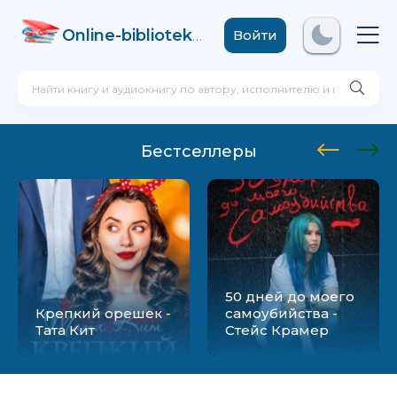
Online-biblioteka
.com
Войти
Бестселлеры
50 дней до моего
Крепкий орешек -
самоубийства -
Тата Кит
Стейс Крамер