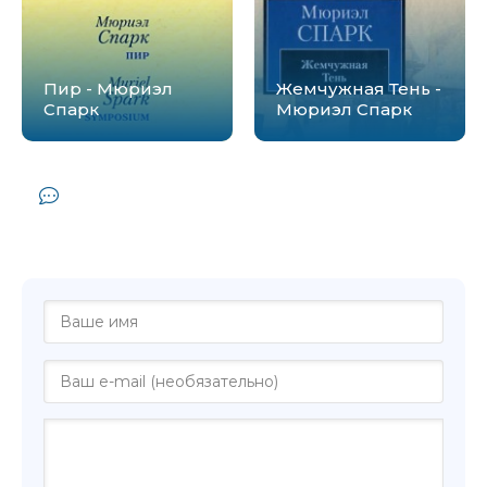
Пир - Мюриэл
Жемчужная Тень -
Спарк
Мюриэл Спарк
Комментарии и отзывы (0) к книге
"Девушки со скромными средствами -
Мюриэл Спарк"