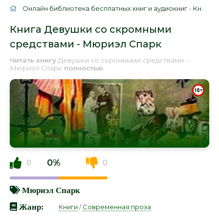
Онлайн библиотека бесплатных книг и аудиокниг
»
Книги
»
Книга Девушки со скромными
средствами - Мюриэл Спарк
Читать книгу
Девушки со скромными средствами -
Мюриэл Спарк
полностью
.
0%
0
0
Мюриэл Спарк
Жанр:
Книги
/
Современная проза