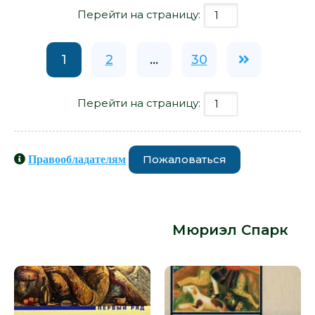
Перейти на страницу:
1
2
...
30
Перейти на страницу:
Пожаловаться
Правообладателям
Книги схожие с книгой «Девушки со
скромными средствами - Мюриэл
Спарк» от автора -
Мюриэл Спарк
: