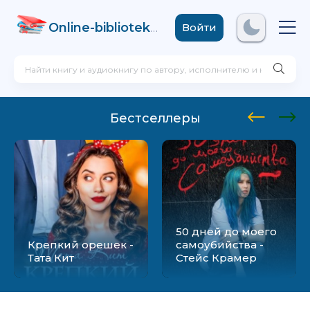
Online-biblioteka
.com
Войти
Бестселлеры
50 дней до моего
Крепкий орешек -
самоубийства -
Тата Кит
Стейс Крамер