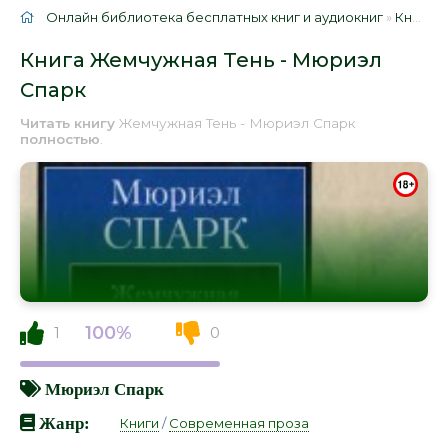
Онлайн библиотека бесплатных книг и аудиокниг
»
Книги
»
Книга Жемчужная Тень - Мюриэл
Спарк
Читать книгу
Жемчужная Тень - Мюриэл Спарк
полностью
.
100%
1
0
Мюриэл Спарк
Жанр:
Книги
/
Современная проза