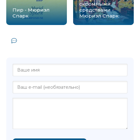
скромными
Пир - Мюриэл
средствами -
Спарк
Мюриэл Спарк
Комментарии и отзывы (0) к книге
"Жемчужная Тень - Мюриэл Спарк"