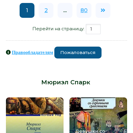
1
2
...
80
Перейти на страницу:
Пожаловаться
Правообладателям
Книги схожие с книгой «Жемчужная
Тень - Мюриэл Спарк» от автора -
Мюриэл Спарк
:
Девушки со