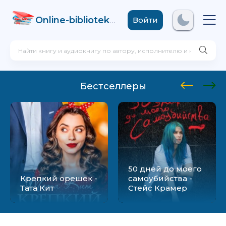
Online-biblioteka
.com
Войти
Бестселлеры
50 дней до моего
Крепкий орешек -
самоубийства -
Тата Кит
Стейс Крамер