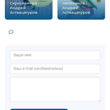
Скунскамера -
пеликанов -
Андрей
Андрей
Аствацатуров
Аствацатуров
Комментарии и отзывы (0) к книге
"Люди в голом - Андрей Аствацатуров"