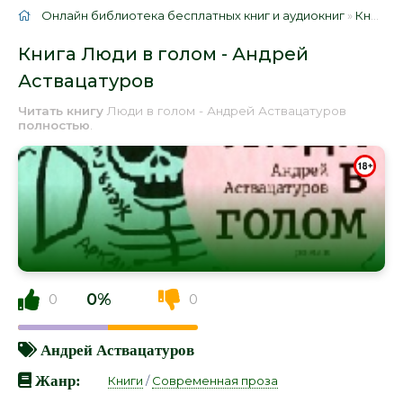
Онлайн библиотека бесплатных книг и аудиокниг
»
Книги
»
Книга Люди в голом - Андрей
Аствацатуров
Читать книгу
Люди в голом - Андрей Аствацатуров
полностью
.
0%
0
0
Андрей Аствацатуров
Жанр:
Книги
/
Современная проза