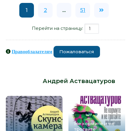
1
2
...
51
Перейти на страницу:
Пожаловаться
Правообладателям
Книги схожие с книгой «Люди в
голом - Андрей Аствацатуров» от
автора -
Андрей Аствацатуров
:
Не кормите и не
трогайте