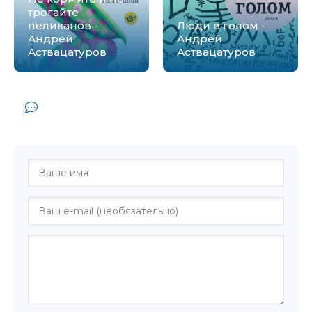
трогайте
пеликанов -
Люди в голом -
Андрей
Андрей
Аствацатуров
Аствацатуров
Комментарии и отзывы (0) к книге
"Скунскамера - Андрей Аствацатуров"