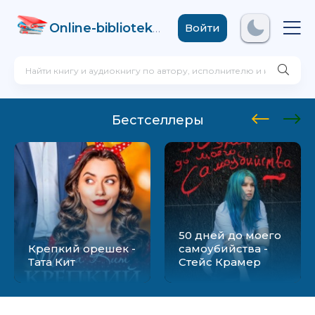
Online-biblioteka
.com
Войти
Бестселлеры
50 дней до моего
Крепкий орешек -
самоубийства -
Тата Кит
Стейс Крамер