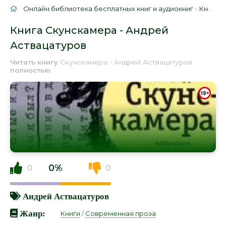
Онлайн библиотека бесплатных книг и аудиокниг
»
Книги
»
Книга Скунскамера - Андрей
Аствацатуров
Читать книгу
Скунскамера - Андрей Аствацатуров
полностью
.
0%
0
0
Андрей Аствацатуров
Жанр:
Книги
/
Современная проза