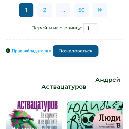
1
2
...
50
Перейти на страницу:
Пожаловаться
Правообладателям
Книги схожие с книгой
«Скунскамера - Андрей
Аствацатуров» от автора -
Андрей
Аствацатуров
:
Не кормите и не