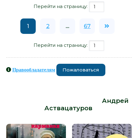
Перейти на страницу:
1
2
...
67
Перейти на страницу:
Пожаловаться
Правообладателям
Книги схожие с книгой «Не кормите
и не трогайте пеликанов - Андрей
Аствацатуров» от автора -
Андрей
Аствацатуров
: