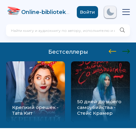
Online-biblioteka
.com
Войти
Бестселлеры
50 дней до моего
Крепкий орешек -
самоубийства -
Тата Кит
Стейс Крамер