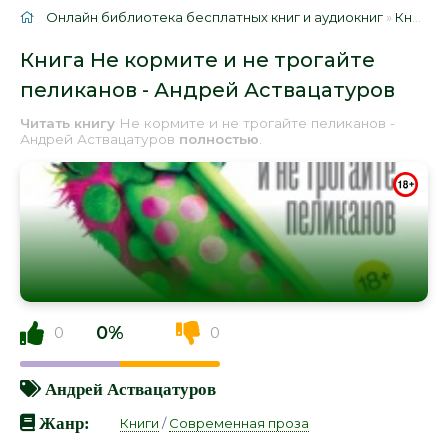
Онлайн библиотека бесплатных книг и аудиокниг
»
Книги
»
Книга Не кормите и не трогайте
пеликанов - Андрей Аствацатуров
Читать книгу
Не кормите и не трогайте пеликанов -
Андрей Аствацатуров
полностью
.
0%
0
0
Андрей Аствацатуров
Жанр:
Книги
/
Современная проза