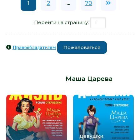
1
2
...
70
Перейти на страницу:
Пожаловаться
Правообладателям
Книги схожие с книгой
«Sиликоновые горы - Маша Царева»
от автора -
Маша Царева
:
Девушки,