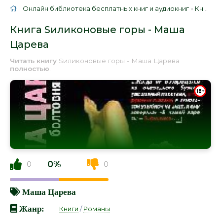
Онлайн библиотека бесплатных книг и аудиокниг
»
Книги
»
Книга Sиликоновые горы - Маша
Царева
Читать книгу
Sиликоновые горы - Маша Царева
полностью
.
0%
0
0
Маша Царева
Жанр:
Книги
/
Романы