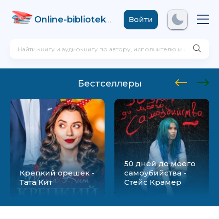
Online-biblioteka
.com
Войти
Бестселлеры
50 дней до моего
Крепкий орешек -
самоубийства -
Тата Кит
Стейс Крамер