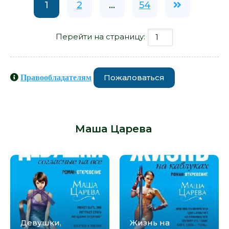
1
2
...
54
Перейти на страницу:
Пожаловаться
Правообладателям
Книги схожие с книгой «Несладкая
жизнь - Маша Царева» от автора -
Маша Царева
:
Девушки,
Жизнь на