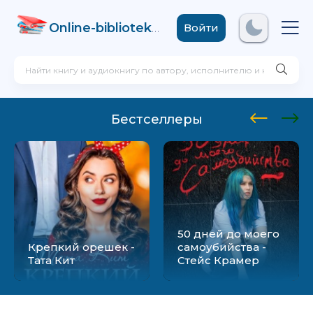
Online-biblioteka
.com
Войти
Бестселлеры
50 дней до моего
Крепкий орешек -
самоубийства -
Тата Кит
Стейс Крамер