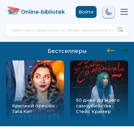
Online-biblioteka
.com
Войти
Бестселлеры
50 дней до моего
Крепкий орешек -
самоубийства -
Тата Кит
Стейс Крамер