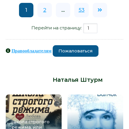
1
2
...
53
Перейти на страницу:
Пожаловаться
Правообладателям
Книги схожие с книгой «Все
оттенки боли - Наталья Штурм» от
автора -
Наталья Штурм
:
Школа строгого
режима, или