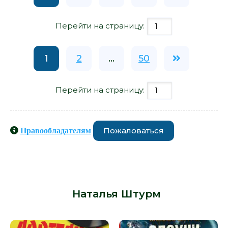
Перейти на страницу:
1
2
...
50
Перейти на страницу:
Пожаловаться
Правообладателям
Книги схожие с книгой «Школа
строгого режима, или Любовь цвета
юности - Наталья Штурм» от автора
-
Наталья Штурм
: