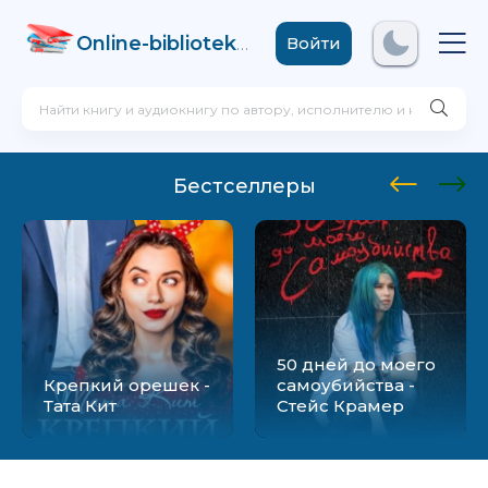
Online-biblioteka
.com
Войти
Бестселлеры
50 дней до моего
Крепкий орешек -
самоубийства -
Тата Кит
Стейс Крамер