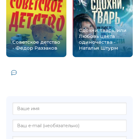
Сдохни, тварь, или
Любовь цвета
Советское детство
одиночества -
- Федор Раззаков
Наталья Штурм
Комментарии и отзывы (0) к книге
"Школа строгого режима, или Любовь
цвета юности - Наталья Штурм"