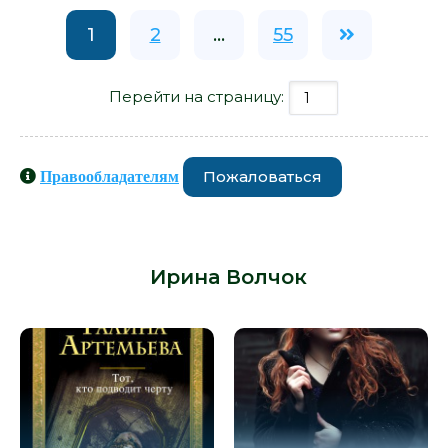
1
2
...
55
Перейти на страницу:
Пожаловаться
Правообладателям
Книги схожие с книгой «Все люди -
хорошие - Ирина Волчок» от автора
-
Ирина Волчок
: