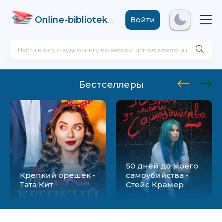
Online-biblioteka
.com
Войти
Бестселлеры
50 дней до моего
Крепкий орешек -
самоубийства -
Тата Кит
Стейс Крамер