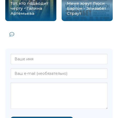
Тот, кто подводит
Меня зовут Люси
черту - Галина
Бартон - Элизабет
Артемьева
Страут
Комментарии и отзывы (0) к книге
"Все люди - хорошие - Ирина Волчок"