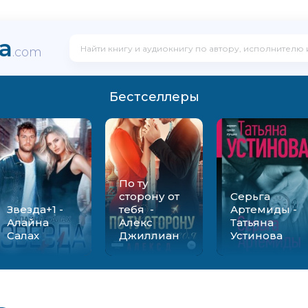
ka
.com
Бестселлеры
По ту
сторону от
Серьга
Звезда+1 -
тебя -
Артемиды -
Алайна
Алекс
Татьяна
Салах
Джиллиан
Устинова