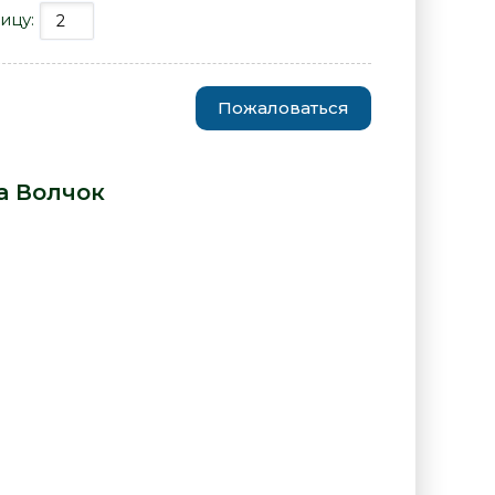
ицу:
Пожаловаться
- хорошие - Ирина Волчок» от
а Волчок
: