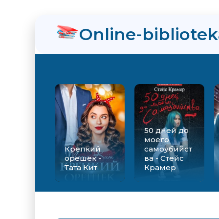
нра
Online-bibliote
ийства - Стейс Крамер
Екатерина Вильмонт
50 дней до
моего
Крепкий
самоубийст
орешек -
ва - Стейс
Тата Кит
Крамер