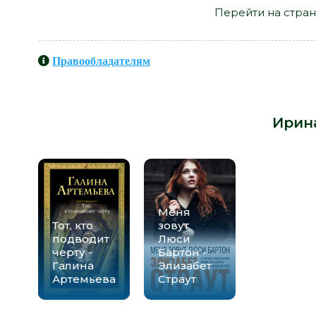
Перейти на стран
Правообладателям
Книги схожие с книгой «Все люди 
автора -
Ирин
Меня
Тот, кто
зовут
подводит
Люси
черту -
Бартон -
Галина
Элизабет
Артемьева
Страут