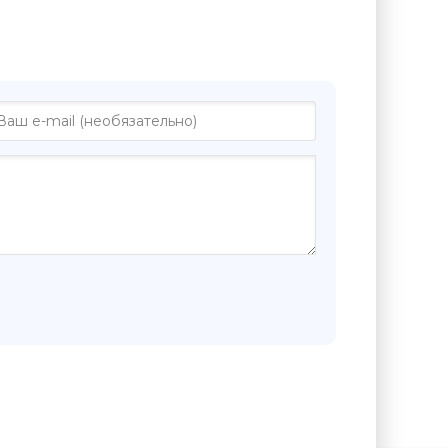
е "Все люди - хорошие - Ирина
"