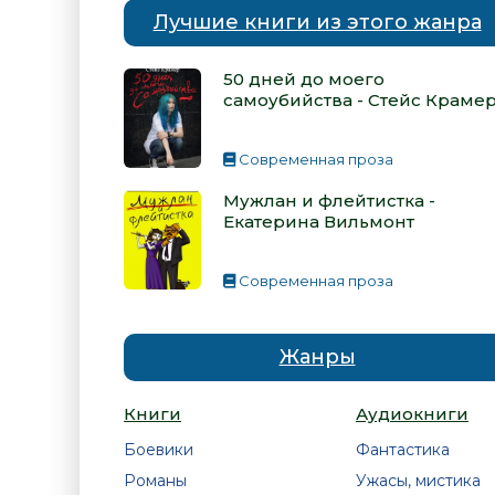
Лучшие книги из этого жанра
50 дней до моего
самоубийства - Стейс Краме
Современная проза
Мужлан и флейтистка -
Екатерина Вильмонт
Современная проза
Жанры
Книги
Аудиокниги
Боевики
Фантастика
Романы
Ужасы, мистика