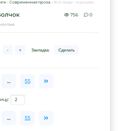
иги
»
Современная проза
» Все люди - хорошие - Ирина Волчок 📕 - Книга онлайн бесплатно
Волчок
756
0
ностью
.
-
+
Закладка:
Сделать
...
55
ицу:
...
55