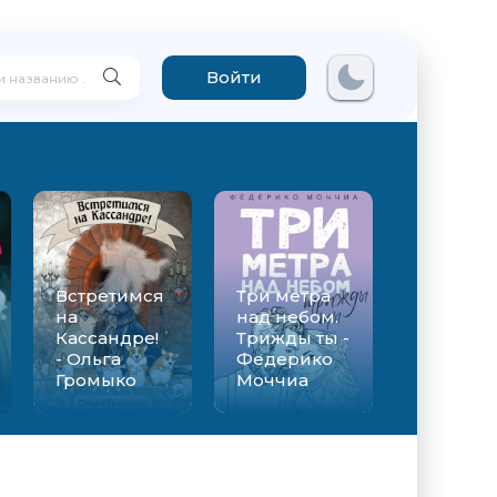
Войти
Встретимся
Три метра
на
над небом.
Кассандре!
Трижды ты -
- Ольга
Федерико
Громыко
Моччиа