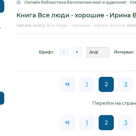
Онлайн библиотека бесплатных книг и аудиокниг
»
Кн
Книга Все люди - хорошие - Ирина 
Читать книгу
Все люди - хорошие - Ирина Волчок
пол
р
Шрифт:
-
+
Интервал:
1
2
3
Перейти на стран
1
2
3