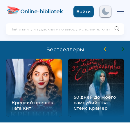
Online-biblioteka
.com
Войти
Бестселлеры
50 дней до моего
Крепкий орешек -
самоубийства -
Тата Кит
Стейс Крамер