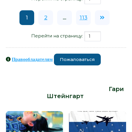
1
2
...
113
Перейти на страницу:
Пожаловаться
Правообладателям
Книги схожие с книгой
«Приключения русского дебютанта
- Гари Штейнгарт» от автора -
Гари
Штейнгарт
: