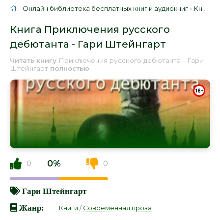
Онлайн библиотека бесплатных книг и аудиокниг
»
Книги
»
Книга Приключения русского
дебютанта - Гари Штейнгарт
Читать книгу
Приключения русского дебютанта - Гари
Штейнгарт
полностью
.
0%
0
0
Гари Штейнгарт
Жанр:
Книги
/
Современная проза