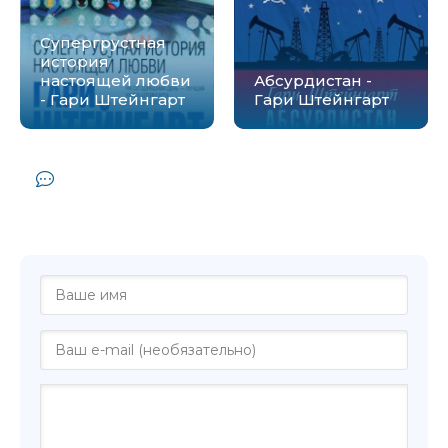
Супергрустная
история
настоящей любви
Абсурдистан -
- Гари Штейнгарт
Гари Штейнгарт
Комментарии и отзывы (0) к книге
"Приключения русского дебютанта -
Гари Штейнгарт"