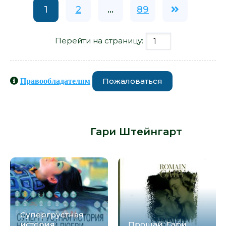
1
2
...
89
Перейти на страницу:
Пожаловаться
Правообладателям
Книги схожие с книгой
«Абсурдистан - Гари Штейнгарт» от
автора -
Гари Штейнгарт
:
Супергрустная
история
Прощай, Гари