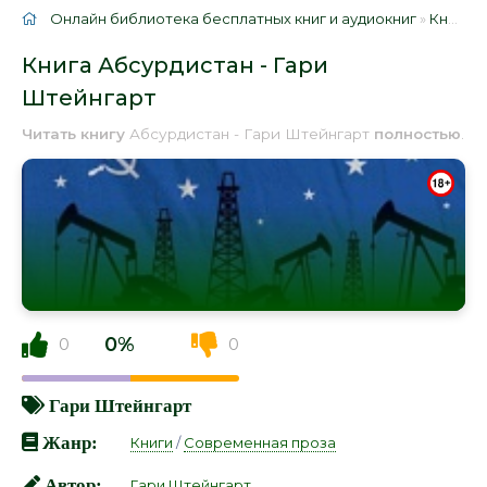
Онлайн библиотека бесплатных книг и аудиокниг
»
Книги
»
Книга Абсурдистан - Гари
Штейнгарт
Читать книгу
Абсурдистан - Гари Штейнгарт
полностью
.
0%
0
0
Гари Штейнгарт
Жанр:
Книги
/
Современная проза
Автор:
Гари Штейнгарт