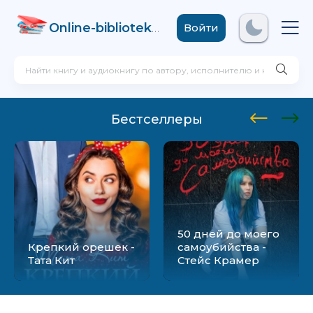
Online-biblioteka
.com
Войти
Бестселлеры
50 дней до моего
Крепкий орешек -
самоубийства -
Тата Кит
Стейс Крамер