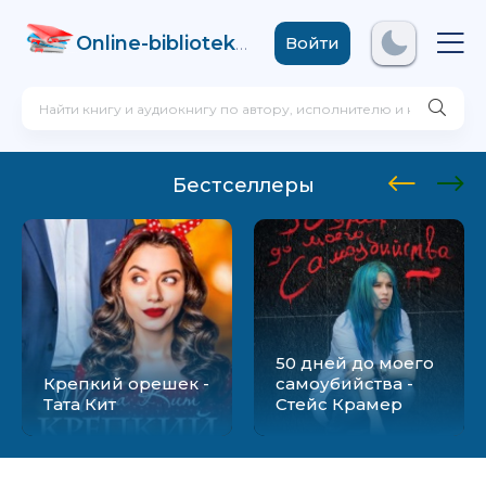
Online-biblioteka
.com
Войти
Бестселлеры
50 дней до моего
Крепкий орешек -
самоубийства -
Тата Кит
Стейс Крамер