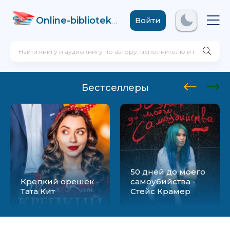
Online-biblioteka
.com
Войти
Бестселлеры
50 дней до моего
Крепкий орешек -
самоубийства -
Тата Кит
Стейс Крамер