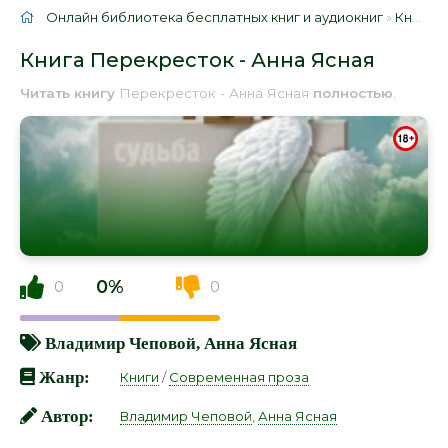
Онлайн библиотека бесплатных книг и аудиокниг
»
Книги
»
Книга Перекресток - Анна Ясная
Читать книгу
Перекресток - Анна Ясная
полностью
.
0%
0
0
Владимир Чеповой
,
Анна Ясная
Жанр:
Книги
/
Современная проза
Автор:
Владимир Чеповой
,
Анна Ясная