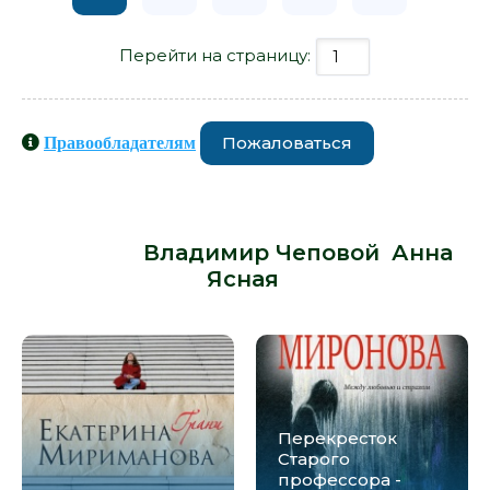
Перейти на страницу:
Пожаловаться
Правообладателям
Книги схожие с книгой
«Перекресток - Анна Ясная» от
автора -
Владимир Чеповой
,
Анна
Ясная
:
Перекресток
Старого
профессора -