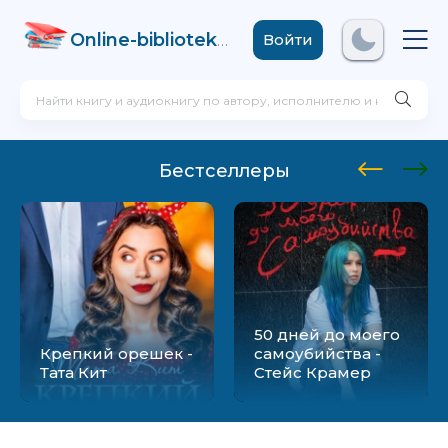
Online-biblioteka
.com
Войти
Бестселлеры
50 дней до моего
Крепкий орешек -
самоубийства -
Тата Кит
Стейс Крамер