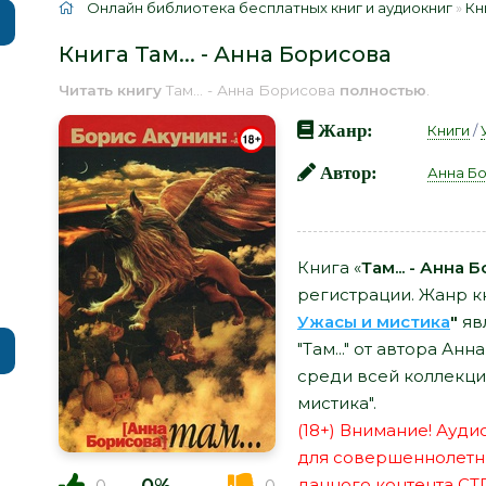
Онлайн библиотека бесплатных книг и аудиокниг
»
Кн
Книга Там... - Анна Борисова
Читать книгу
Там... - Анна Борисова
полностью
.
Жанр:
Книги
/
Автор:
Анна Б
Книга «
Там... - Анна 
регистрации. Жанр кн
Ужасы и мистика
"
яв
"Там..." от автора А
среди всей коллекци
мистика".
(18+) Внимание! Ауд
для совершеннолетн
данного контента СТ
0
0