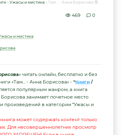
иги
»
Ужасы и мистика
» Там... - Анна Борисова 📕 - Книга онлайн бесплатно
469
0
Ужасы и мистика
орисова
Борисова
» читать онлайн, бесплатно и без
иги «Там... - Анна Борисова» -
"
Книги
/
ляется популярным жанром, а книга
нна Борисова занимает почетное место
и произведений в категории "Ужасы и
иокнига может содержать контент только
их. Для несовершеннолетних просмотр
РОГО ЗАПРЕЩЕН! Если в книге