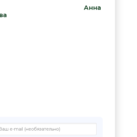
нна Борисова» от автора -
Анна
ва
:
иге "Там... - Анна Борисова"