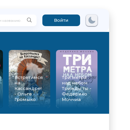
Войти
Встретимся
Три метра
на
над небом.
Кассандре!
Трижды ты -
- Ольга
Федерико
Громыко
Моччиа