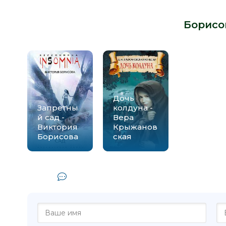
Книги схожие с книгой «Там... - А
Борисо
Дочь
Запретны
колдуна -
й сад -
Вера
Виктория
Крыжанов
Борисова
ская
Комментарии и отзывы (0) к кн