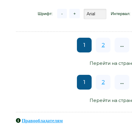
Шрифт:
-
+
Интервал:
1
2
...
Перейти на стран
1
2
...
Перейти на стран
Правообладателям