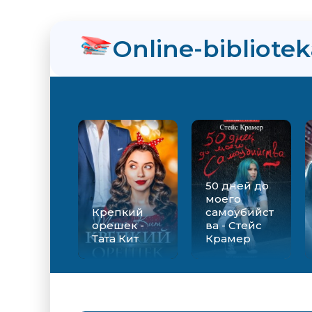
нра
Online-bibliote
орсакова
стрюкова
50 дней до
моего
Крепкий
самоубийст
орешек -
ва - Стейс
Тата Кит
Крамер