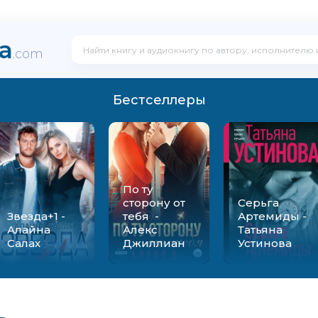
ka
.com
Бестселлеры
По ту
сторону от
Серьга
Звезда+1 -
тебя -
Артемиды -
Алайна
Алекс
Татьяна
Салах
Джиллиан
Устинова