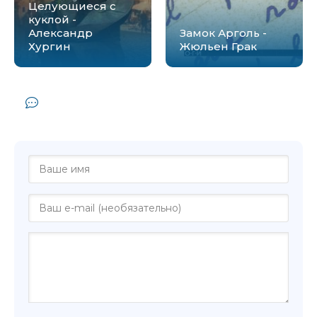
Целующиеся с
куклой -
Александр
Замок Арголь -
Хургин
Жюльен Грак
Комментарии и отзывы (0) к книге
"Армен - Севак Арамазд"