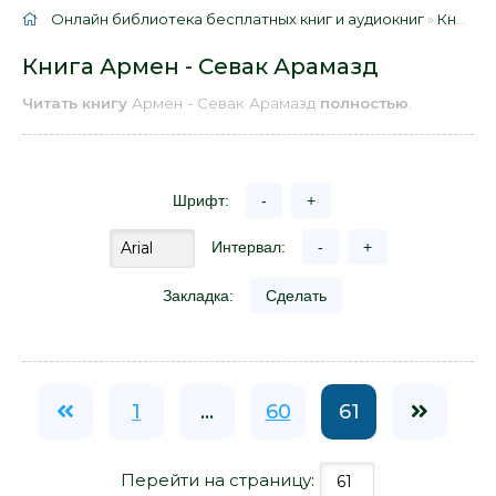
Онлайн библиотека бесплатных книг и аудиокниг
»
Книги
»
Книга Армен - Севак Арамазд
Читать книгу
Армен - Севак Арамазд
полностью
.
Шрифт:
-
+
Интервал:
-
+
Закладка:
Сделать
1
...
60
61
Перейти на страницу: