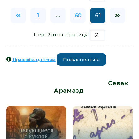
1
...
60
61
Перейти на страницу:
Пожаловаться
Правообладателям
Книги схожие с книгой «Армен -
Севак Арамазд» от автора -
Севак
Арамазд
: