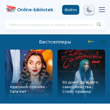
Online-biblioteka
.com
Войти
Бестселлеры
50 дней до моего
Крепкий орешек -
самоубийства -
Тата Кит
Стейс Крамер