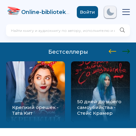
Online-biblioteka
.com
Войти
Бестселлеры
50 дней до моего
Крепкий орешек -
самоубийства -
Тата Кит
Стейс Крамер