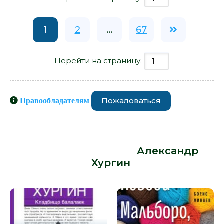
1
2
...
67
Перейти на страницу:
Пожаловаться
Правообладателям
Книги схожие с книгой
«Целующиеся с куклой - Александр
Хургин» от автора -
Александр
Хургин
: