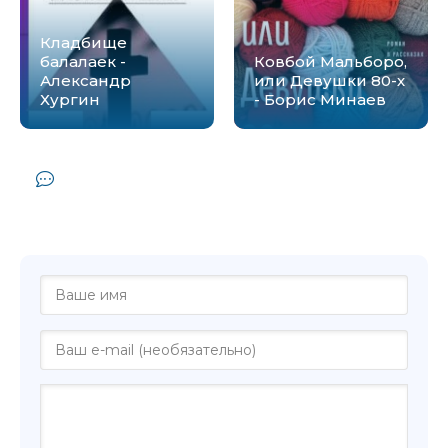
Кладбище
балалаек -
Ковбой Мальборо,
Александр
или Девушки 80-х
Хургин
- Борис Минаев
Комментарии и отзывы (0) к книге
"Целующиеся с куклой - Александр
Хургин"