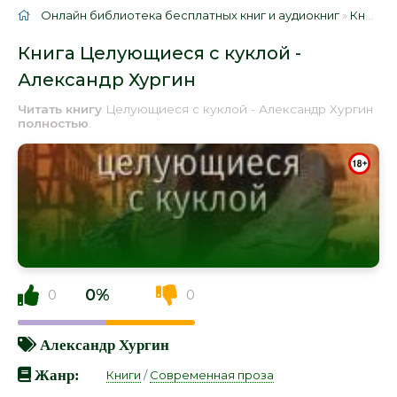
Онлайн библиотека бесплатных книг и аудиокниг
»
Книги
»
Книга Целующиеся с куклой -
Александр Хургин
Читать книгу
Целующиеся с куклой - Александр Хургин
полностью
.
0%
0
0
Александр Хургин
Жанр:
Книги
/
Современная проза