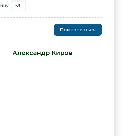
ицу:
Пожаловаться
едний из миннезингеров -
ра -
Александр Киров
: