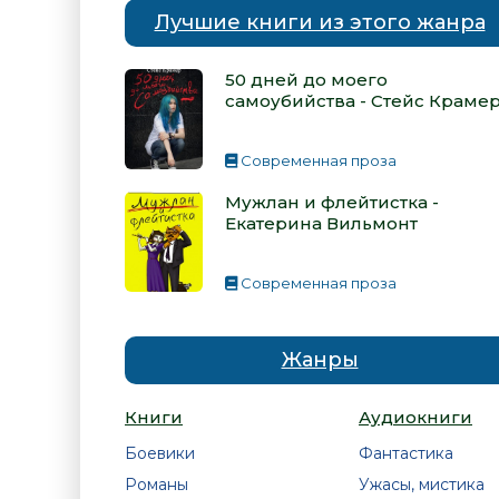
Лучшие книги из этого жанра
50 дней до моего
самоубийства - Стейс Краме
Современная проза
Мужлан и флейтистка -
Екатерина Вильмонт
Современная проза
Жанры
Книги
Аудиокниги
Боевики
Фантастика
Романы
Ужасы, мистика