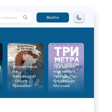
Войти
Встретимся
Три метра
на
над небом.
Кассандре!
Трижды ты -
- Ольга
Федерико
Громыко
Моччиа