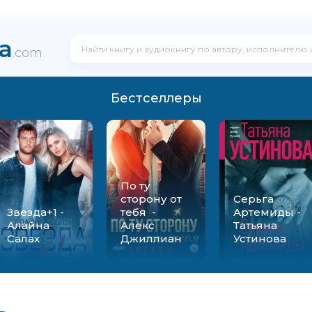
ka
.com
Бестселлеры
По ту
сторону от
Серьга
Звезда+1 -
тебя -
Артемиды -
Алайна
Алекс
Татьяна
Салах
Джиллиан
Устинова