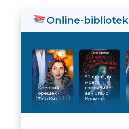
нра
Online-bibliote
ийства - Стейс Крамер
Екатерина Вильмонт
50 дней до
моего
Крепкий
самоубийст
орешек -
ва - Стейс
Тата Кит
Крамер