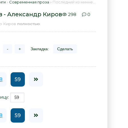
иги
»
Современная проза
» Последний из миннезингеров - Александр Киров 📕 - Книга онлайн бесплатно
 - Александр Киров
298
0
др Киров
полностью
.
-
+
Закладка:
Сделать
8
59
ицу:
8
59