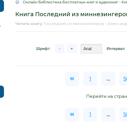
Онлайн библиотека бесплатных книг и аудиокниг
»
Кн
Книга Последний из миннезингеров
Читать книгу
Последний из миннезингеров - Алексан
р
Шрифт:
-
+
Интервал:
1
...
5
Перейти на стран
1
...
5