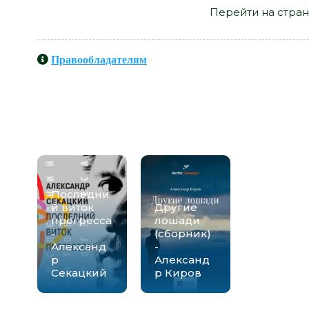
Перейти на стран
Правообладателям
Книги схожие с книгой «Посл
Александр Киров» от авто
Последни
й виток
Другие
прогресса
лошади
-
(сборник)
Александ
-
р
Александ
Секацкий
р Киров