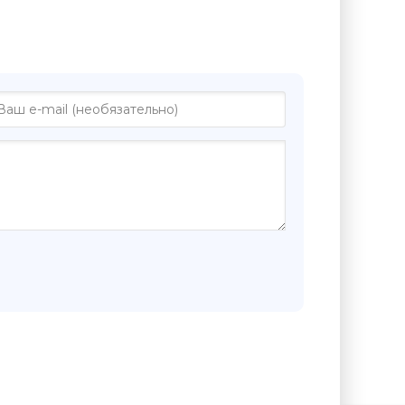
 "Последний из миннезингеров -
Киров"