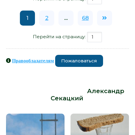
1
2
...
68
Перейти на страницу:
Пожаловаться
Правообладателям
Книги схожие с книгой «Последний
виток прогресса - Александр
Секацкий» от автора -
Александр
Секацкий
: