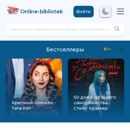
Online-biblioteka
.com
Войти
Бестселлеры
50 дней до моего
Крепкий орешек -
самоубийства -
Тата Кит
Стейс Крамер