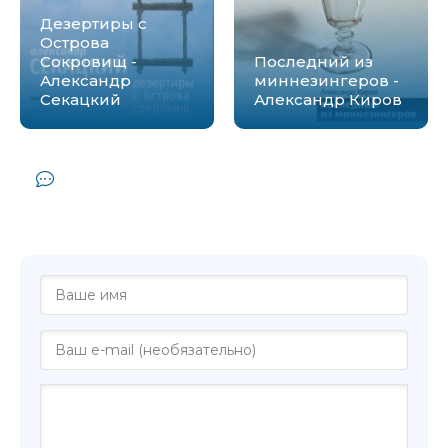
Дезертиры с
Острова
Сокровищ -
Последний из
Александр
миннезингеров -
Секацкий
Александр Киров
Комментарии и отзывы (0) к книге
"Последний виток прогресса -
Александр Секацкий"