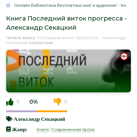
Онлайн библиотека бесплатных книг и аудиокниг
»
Книги
»
Книга Последний виток прогресса -
Александр Секацкий
Читать книгу
Последний виток прогресса - Александр
Секацкий
полностью
.
0%
0
0
Александр Секацкий
Жанр:
Книги
/
Современная проза