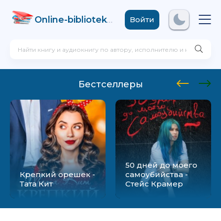
Online-biblioteka
.com
Войти
Бестселлеры
50 дней до моего
Крепкий орешек -
самоубийства -
Тата Кит
Стейс Крамер