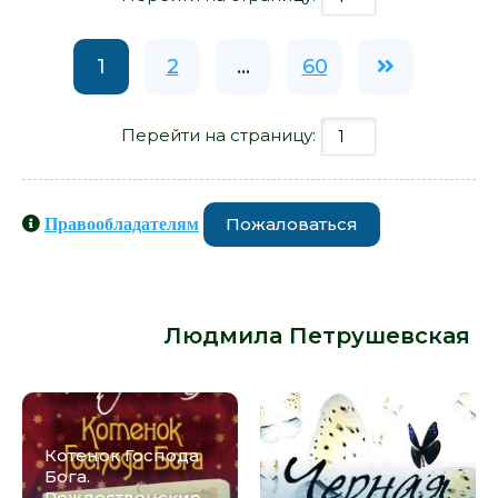
1
2
...
60
Перейти на страницу:
Пожаловаться
Правообладателям
Книги схожие с книгой «Рассказы о
любви - Людмила Петрушевская»
от автора -
Людмила Петрушевская
:
Котенок Господа
Бога.
Рождественские