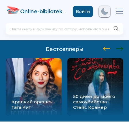
Online-biblioteka
.com
Войти
Бестселлеры
50 дней до моего
Крепкий орешек -
самоубийства -
Тата Кит
Стейс Крамер