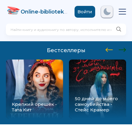
Online-biblioteka
.com
Войти
Бестселлеры
50 дней до моего
Крепкий орешек -
самоубийства -
Тата Кит
Стейс Крамер