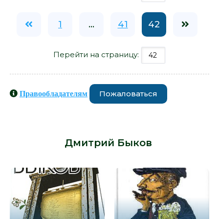
1
...
41
42
Перейти на страницу:
Пожаловаться
Правообладателям
Книги схожие с книгой «Икс -
Дмитрий Быков» от автора -
Дмитрий Быков
: