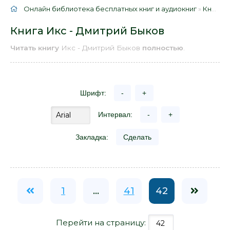
Онлайн библиотека бесплатных книг и аудиокниг
»
Книги
»
Книга Икс - Дмитрий Быков
Читать книгу
Икс - Дмитрий Быков
полностью
.
Шрифт:
-
+
Интервал:
-
+
Закладка:
Сделать
1
...
41
42
Перейти на страницу: