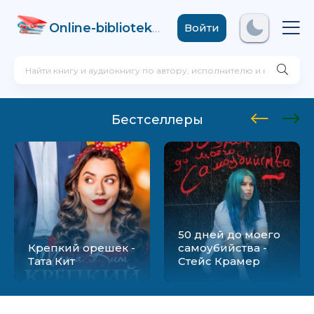
Online-biblioteka
.com
Войти
Бестселлеры
50 дней до моего
Крепкий орешек -
самоубийства -
Тата Кит
Стейс Крамер