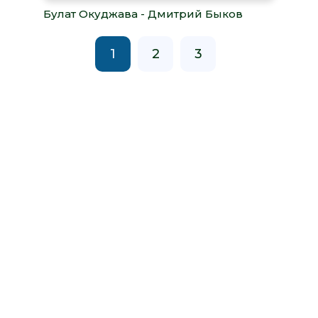
Булат Окуджава - Дмитрий Быков
1
2
3