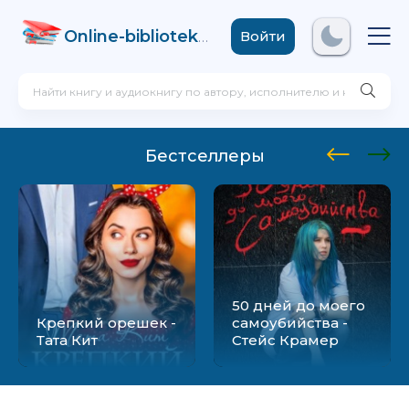
Online-biblioteka
.com
Войти
Бестселлеры
50 дней до моего
Крепкий орешек -
самоубийства -
Тата Кит
Стейс Крамер