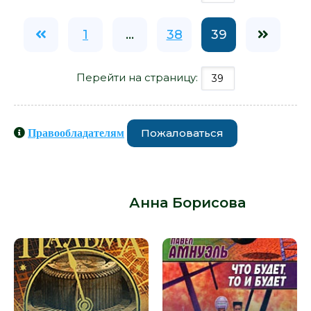
1
...
38
39
Перейти на страницу:
Пожаловаться
Правообладателям
Книги схожие с книгой
«Креативщик - Анна Борисова» от
автора -
Анна Борисова
: