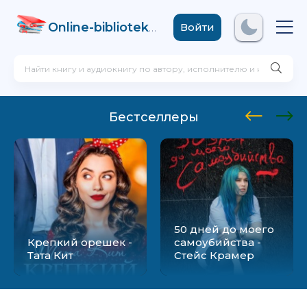
Online-biblioteka
.com
Войти
Бестселлеры
50 дней до моего
Крепкий орешек -
самоубийства -
Тата Кит
Стейс Крамер