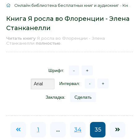
Онлайн библиотека бесплатных книг и аудиокниг
»
Книги
»
Книга Я росла во Флоренции - Элена
Станканелли
Читать книгу
Я росла во Флоренции - Элена
Станканелли
полностью
.
Шрифт:
-
+
Интервал:
-
+
Закладка:
Сделать
1
...
34
35