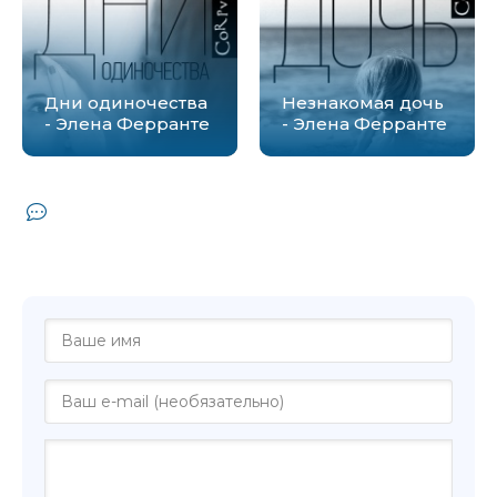
Дни одиночества
Незнакомая дочь
- Элена Ферранте
- Элена Ферранте
Комментарии и отзывы (0) к книге "Я
росла во Флоренции - Элена
Станканелли"