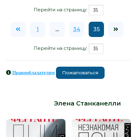
Перейти на страницу:
1
...
34
35
Перейти на страницу:
Пожаловаться
Правообладателям
Книги схожие с книгой «Я росла во
Флоренции - Элена Станканелли»
от автора -
Элена Станканелли
: