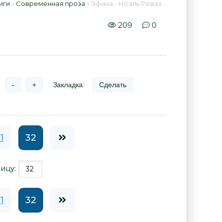
иги
»
Современная проза
» Эфина - Ноэль Реваз 📕 - Книга онлайн бесплатно
209
0
-
+
Закладка:
Сделать
1
32
ицу:
1
32