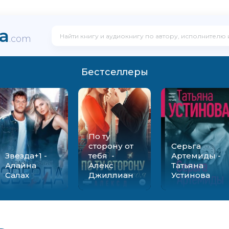
ka
.com
Бестселлеры
По ту
сторону от
Серьга
Звезда+1 -
тебя -
Артемиды -
Алайна
Алекс
Татьяна
Салах
Джиллиан
Устинова