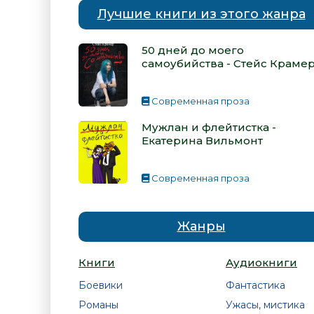
Лучшие книги из этого жанра
50 дней до моего
самоубийства - Стейс Краме
Современная проза
Мужлан и флейтистка -
Екатерина Вильмонт
Современная проза
Жанры
Книги
Аудиокниги
Боевики
Фантастика
Романы
Ужасы, мистика