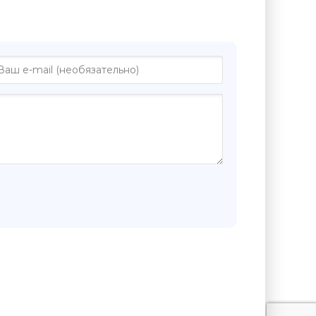
ниге "Эфина - Ноэль Реваз"