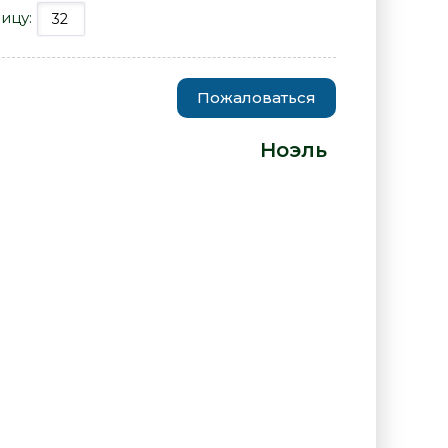
ицу:
Пожаловаться
оэль Реваз» от автора -
Ноэль
: