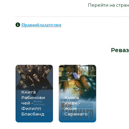
Перейти на стран
Правообладателям
Книги схожие с книгой «Эфина - Н
Реваз
Книга
Рабинови
Книга
чей -
имен -
Филипп
Жозе
Бласбанд
Сарамаго