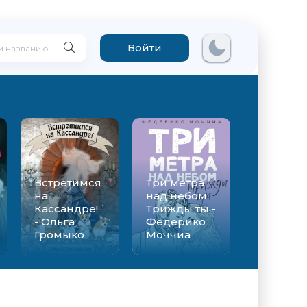
Войти
Встретимся
Три метра
на
над небом.
Кассандре!
Трижды ты -
- Ольга
Федерико
Громыко
Моччиа