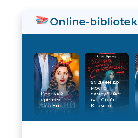
нра
Online-bibliote
ийства - Стейс Крамер
Екатерина Вильмонт
50 дней до
моего
Крепкий
самоубийст
орешек -
ва - Стейс
Тата Кит
Крамер