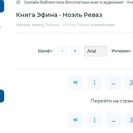
Онлайн библиотека бесплатных книг и аудиокниг
»
Кн
Книга Эфина - Ноэль Реваз
Читать книгу
Эфина - Ноэль Реваз
полностью
.
р
Шрифт:
-
+
Интервал:
1
...
3
Перейти на стран
1
...
3