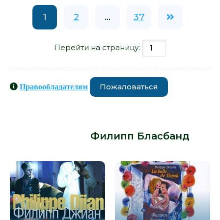
1
2
...
37
Перейти на страницу:
Пожаловаться
Правообладателям
Книги схожие с книгой «Книга
Рабиновичей - Филипп Бласбанд»
от автора -
Филипп Бласбанд
: