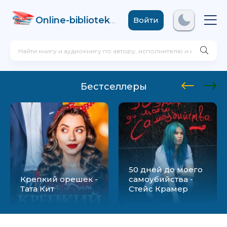
Online-biblioteka
.com
Войти
Бестселлеры
50 дней до моего
Крепкий орешек -
самоубийства -
Тата Кит
Стейс Крамер