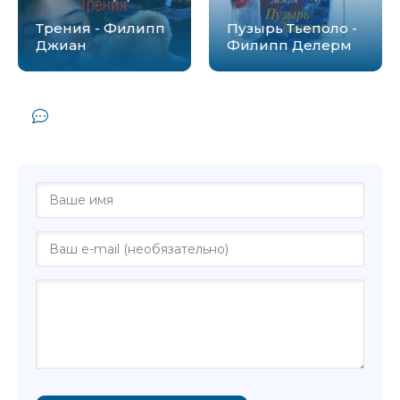
Трения - Филипп
Пузырь Тьеполо -
Джиан
Филипп Делерм
Комментарии и отзывы (0) к книге
"Книга Рабиновичей - Филипп Бласбанд"