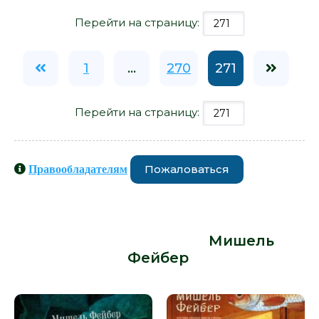
Перейти на страницу:
1
...
270
271
Перейти на страницу:
Пожаловаться
Правообладателям
Книги схожие с книгой «Багровый
лепесток и белый - Мишель
Фейбер» от автора -
Мишель
Фейбер
: