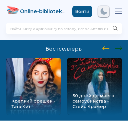
Online-biblioteka
.com
Войти
Бестселлеры
50 дней до моего
Крепкий орешек -
самоубийства -
Тата Кит
Стейс Крамер