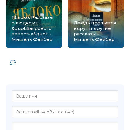
Яблоко. Рассказы
о людях из
Дождь прольется
&quot;Багрового
вдруг и другие
лепестка&quot; -
рассказы -
Мишель Фейбер
Мишель Фейбер
Комментарии и отзывы (0) к книге
"Багровый лепесток и белый - Мишель
Фейбер"