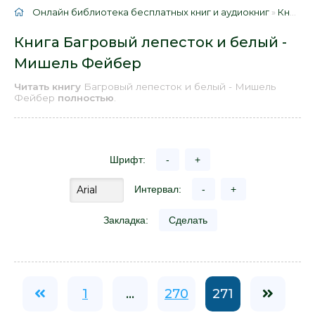
Онлайн библиотека бесплатных книг и аудиокниг
»
Книги
»
Книга Багровый лепесток и белый -
Мишель Фейбер
Читать книгу
Багровый лепесток и белый - Мишель
Фейбер
полностью
.
Шрифт:
-
+
Интервал:
-
+
Закладка:
Сделать
1
...
270
271