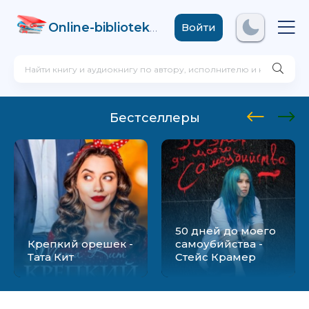
Online-biblioteka
.com
Войти
Бестселлеры
50 дней до моего
Крепкий орешек -
самоубийства -
Тата Кит
Стейс Крамер