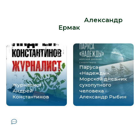
смерть в главном заповеднике
российских студентов - Александр
Ермак» от автора -
Александр
Ермак
:
Паруса
«Надежды».
Морской дневник
Журналист -
сухопутного
Андрей
человека -
Константинов
Александр Рыбин
Комментарии и отзывы (0) к книге
"ГЗ. Жизнь и смерть в главном
заповеднике российских студентов -