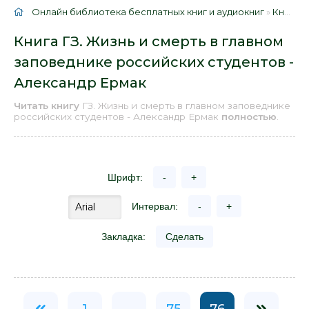
Онлайн библиотека бесплатных книг и аудиокниг
»
Книги
»
Книга ГЗ. Жизнь и смерть в главном
заповеднике российских студентов -
Александр Ермак
Читать книгу
ГЗ. Жизнь и смерть в главном заповеднике
российских студентов - Александр Ермак
полностью
.
Шрифт:
-
+
Интервал:
-
+
Закладка:
Сделать
1
...
75
76