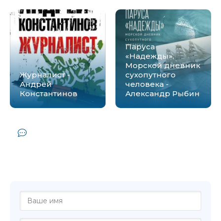
Паруса
«Надежды».
Морской дневник
Журналист -
сухопутного
Андрей
человека -
Константинов
Александр Рыбин
Комментарии и отзывы (0) к книге
"ГЗ. Жизнь и смерть в главном
заповеднике российских студентов -
Александр Ермак"