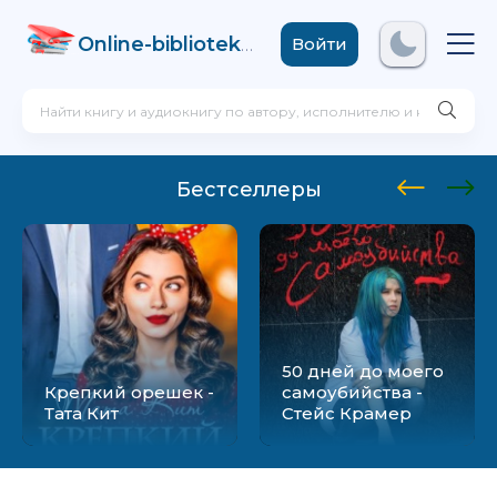
Online-biblioteka
.com
Войти
Бестселлеры
50 дней до моего
Крепкий орешек -
самоубийства -
Тата Кит
Стейс Крамер