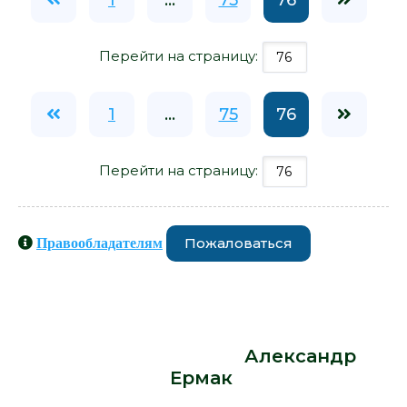
Перейти на страницу:
1
...
75
76
Перейти на страницу:
Пожаловаться
Правообладателям
Книги схожие с книгой «ГЗ. Жизнь и
смерть в главном заповеднике
российских студентов - Александр
Ермак» от автора -
Александр
Ермак
: