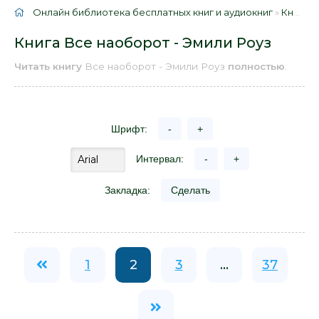
Онлайн библиотека бесплатных книг и аудиокниг
»
Книги
»
Книга Все наоборот - Эмили Роуз
Читать книгу
Все наоборот - Эмили Роуз
полностью
.
Шрифт:
-
+
Интервал:
-
+
Закладка:
Сделать
1
2
3
...
37