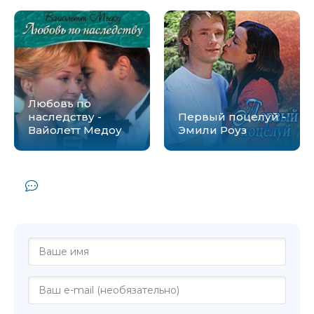
Любовь по
наследству -
Первый поцелуй -
Вайолетт Медоу
Эмили Роуз
Комментарии и отзывы (0) к книге
"Все наоборот - Эмили Роуз"