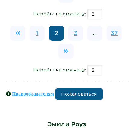
Перейти на страницу:
1
2
3
...
37
Перейти на страницу:
Пожаловаться
Правообладателям
Книги схожие с книгой «Все
наоборот - Эмили Роуз» от автора -
Эмили Роуз
: