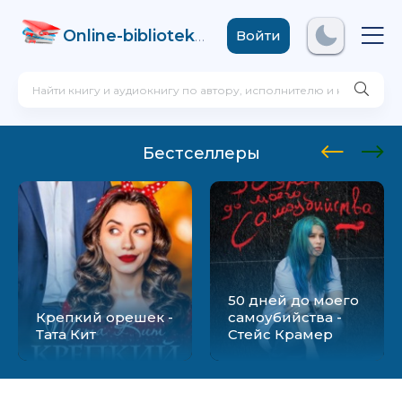
Online-biblioteka
.com
Войти
Бестселлеры
50 дней до моего
Крепкий орешек -
самоубийства -
Тата Кит
Стейс Крамер