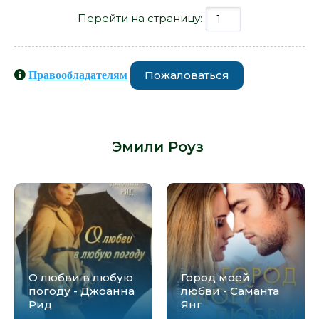
Перейти на страницу:
Пожаловаться
Правообладателям
Книги схожие с книгой «Первый
поцелуй - Эмили Роуз» от автора -
Эмили Роуз
:
О любви в любую
Город моей
погоду - Джоанна
любви - Саманта
Рид
Янг