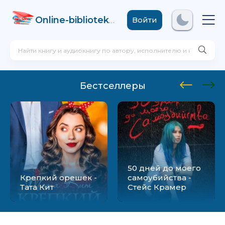
Online-biblioteka
.com
Войти
Бестселлеры
50 дней до моего
Крепкий орешек -
самоубийства -
Тата Кит
Стейс Крамер