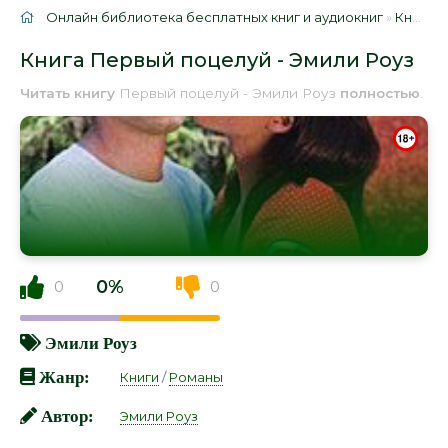
Онлайн библиотека бесплатных книг и аудиокниг
»
Книги
»
Книга Первый поцелуй - Эмили Роуз
Читать книгу
Первый поцелуй - Эмили Роуз
полностью
.
0%
0
0
Эмили Роуз
Жанр:
Книги
/
Романы
Автор:
Эмили Роуз